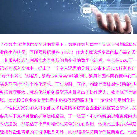
当今数字化浪潮席卷全球的背景下，数据作为新型生产要素正深刻重塑各
业的生态格局。互联网数据服务（IDC）作为支撑这场变革的核心基础设
，其服务模式与创新能力直接影响着企业的数字化进程。中云信CEO丁
记者的深入交流中，提出了一个令人深思的见解：定制化是IDC服务客户
“攻坚利器”。他强调，随着业务复杂性的剧增，通用的因特网数据中心已
满足不同行业的个性化需求。面对金融、医疗、物流等高敏感性领域的多
数据管理要求，标准化的服务模型逐步暴露出了协作乏力、效率低下等诸
境。因此IDC企业在创新过程中必须擦亮策略主轴——专业化与定制化并
。个性化方案的加入可以使技术服务既紧密契合企业的数据安全需求，又
要条件下支持灵活的扩展运维路径。丁一坦言：不少传统的思维更偏向大
系统建设，却低估了个产对精细化竞争的核心作用。他据此主张要尽早建
绕细分企业需求的可持续服务闭环，而非继续保持简单供应商角色。他还